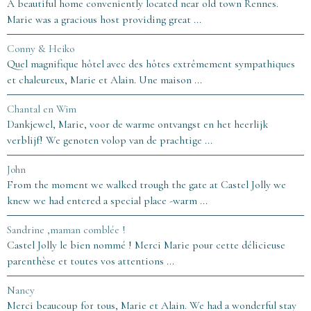
A beautiful home conveniently located near old town Rennes.
Marie was a gracious host providing great ...
Conny & Heiko
Quel magnifique hôtel avec des hôtes extrêmement sympathiques
et chaleureux, Marie et Alain. Une maison ...
Chantal en Wim
Dankjewel, Marie, voor de warme ontvangst en het heerlijk
verblijf! We genoten volop van de prachtige ...
John
From the moment we walked trough the gate at Castel Jolly we
knew we had entered a special place -warm ...
Sandrine ,maman comblée !
Castel Jolly le bien nommé ! Merci Marie pour cette délicieuse
parenthèse et toutes vos attentions ...
Nancy
Merci beaucoup for tous, Marie et Alain. We had a wonderful stay