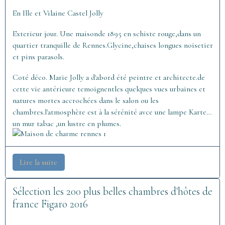
En Ille et Vilaine Castel Jolly
Exterieur jour. Une maisonde 1895 en schiste rouge,dans un
quartier tranquille de Rennes.Glycine,chaises longues noisetier
et pins parasols.
Coté déco. Marie Jolly a d'abord été peintre et architecte.de
cette vie antérieure temoignentles quelques vues urbaines et
natures mortes accrochées dans le salon ou les
chambres.l'atmosphère est à la sérénité avce une lampe Kartell
un mur tabac ,un lustre en plumes.
Lire la suite
Sélection les 200 plus belles chambres d'hôtes de
france Figaro 2016