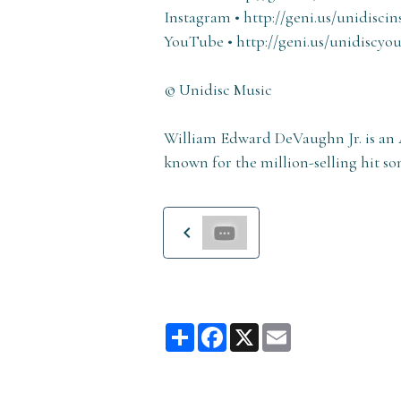
Instagram • http://geni.us/unidisci
YouTube • http://geni.us/unidiscyo
© Unidisc Music
William Edward DeVaughn Jr. is an 
known for the million-selling hit so
Partager
Facebook
X
Email