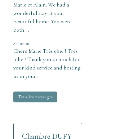
Marie et Alain. We had a
wonderful stay at your
beautiful home. You were
both ...
Shannon
Chère Marie Très chic ! Très
jolie ! Thank you so much for
your kind service and hosting
us in your ...
Tous les messages
Chambre DUFY