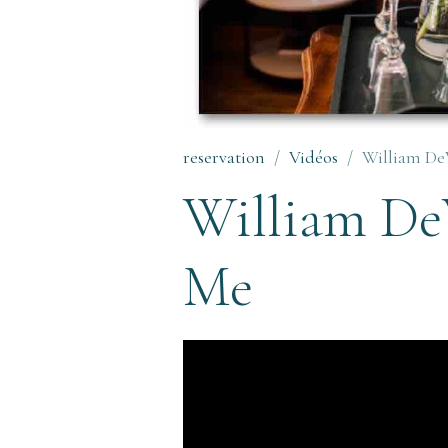
reservation
Vidéos
William De
William De
Me