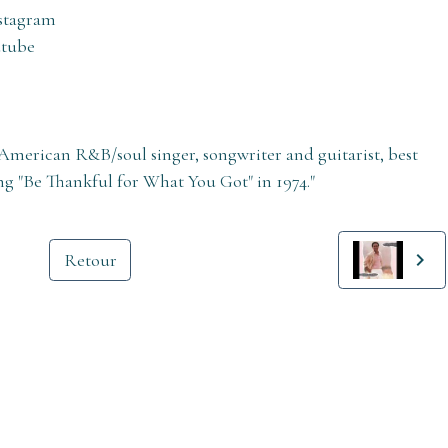
nstagram
utube
American R&B/soul singer, songwriter and guitarist, best
ng "Be Thankful for What You Got" in 1974."
Retour