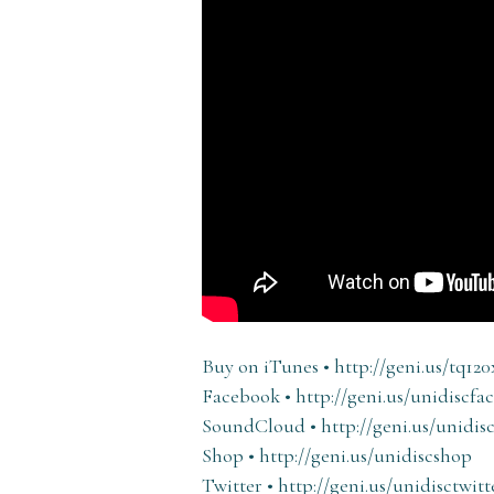
Buy on iTunes • http://geni.us/tq12
Facebook • http://geni.us/unidiscfa
SoundCloud • http://geni.us/unidi
Shop • http://geni.us/unidiscshop
Twitter • http://geni.us/unidisctwitt